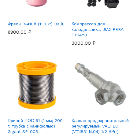
Фреон R-410А (11.3 кг) Ballu
Компрессор для
холодильника, JIAXIPERA
6900,00
₽
T1114YB
3000,00
₽
Припой ПОС 61 (1 мм; 200
Клапан предохранительный
г; трубка с канифолью)
регулируемый VALTEC
Gigant SP-005
(VT.1831.N.04) 1/2 ВР(г)