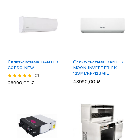
Сплит-система DANTEX
Сплит-система DANTEX
CORSO NEW
MOON INVERTER RK-
12SMI/RK-12SMIЕ
01
43990,00
₽
28990,00
₽
Rated
5.00
out of 5