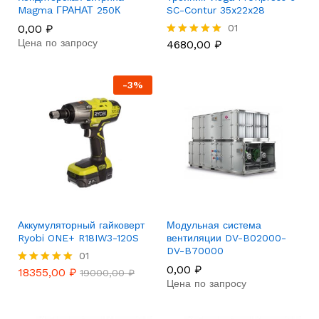
Magma ГРАНАТ 250К
SC-Contur 35x22x28
0,00
₽
01
Цена по запросу
4680,00
₽
Rated
5.00
out of 5
-
3
%
Аккумуляторный гайковерт
Модульная система
Ryobi ONE+ R18IW3-120S
вентиляции DV-B02000-
DV-B70000
01
0,00
₽
18355,00
₽
Rated
19000,00
₽
Цена по запросу
5.00
out of 5