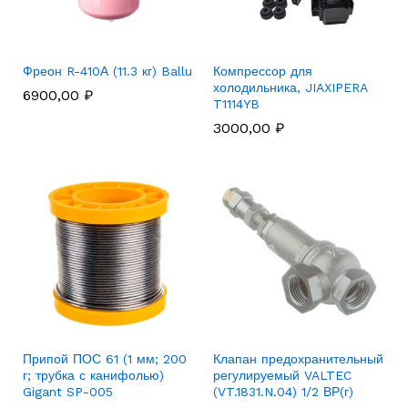
Фреон R-410А (11.3 кг) Ballu
Компрессор для
холодильника, JIAXIPERA
6900,00
₽
T1114YB
3000,00
₽
Припой ПОС 61 (1 мм; 200
Клапан предохранительный
г; трубка с канифолью)
регулируемый VALTEC
Gigant SP-005
(VT.1831.N.04) 1/2 ВР(г)