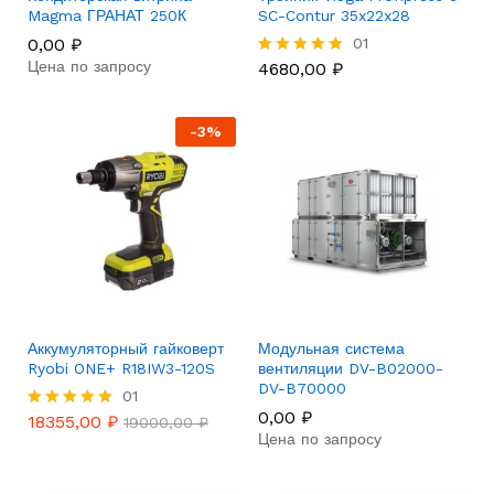
Magma ГРАНАТ 250К
SC-Contur 35x22x28
0,00
₽
01
Цена по запросу
4680,00
₽
Rated
5.00
out of 5
-
3
%
Аккумуляторный гайковерт
Модульная система
Ryobi ONE+ R18IW3-120S
вентиляции DV-B02000-
DV-B70000
01
0,00
₽
18355,00
₽
Rated
19000,00
₽
Цена по запросу
5.00
out of 5