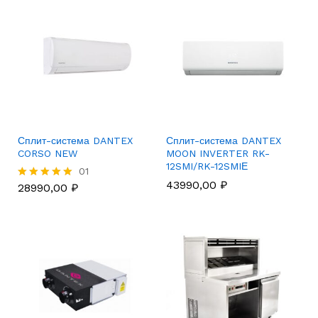
Сплит-система DANTEX
Сплит-система DANTEX
CORSO NEW
MOON INVERTER RK-
12SMI/RK-12SMIЕ
01
43990,00
₽
28990,00
₽
Rated
5.00
out of 5