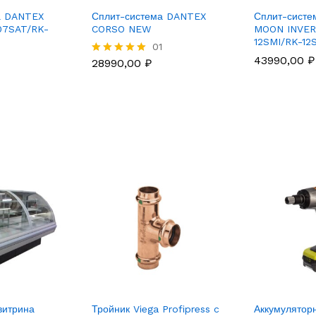
а DANTEX
Сплит-система DANTEX
Сплит-сист
07SAT/RK-
CORSO NEW
MOON INVER
12SMI/RK-12
01
43990,00
₽
28990,00
₽
Rated
5.00
out of 5
витрина
Тройник Viega Profipress c
Аккумулятор