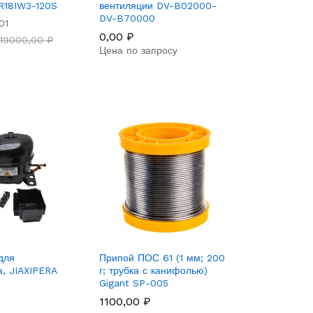
R18IW3-120S
вентиляции DV-B02000-
DV-B70000
01
0,00
₽
19000,00
₽
Цена по запросу
для
Припой ПОС 61 (1 мм; 200
а, JIAXIPERA
г; трубка с канифолью)
Gigant SP-005
1100,00
₽