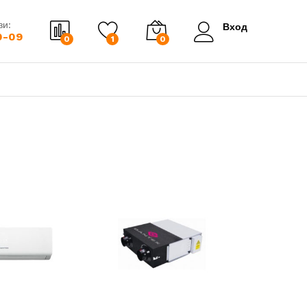
зи:
Вход
0-09
0
1
0