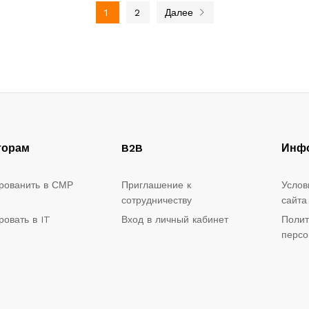
1
2
Далее
торам
B2B
Инф
рованить в СМР
Приглашение к
Услов
сотрудничеству
сайта
ровать в IT
Вход в личный кабинет
Полит
персо