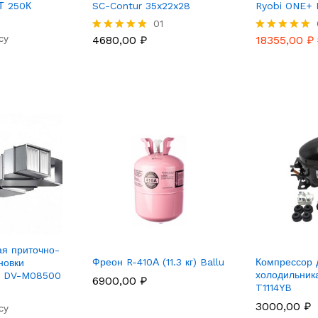
Т 250К
SC-Contur 35x22x28
Ryobi ONE+ 
01
су
4680,00
₽
18355,00
₽
Rated
Rated
5.00
5.00
out of 5
out of 5
я приточно-
Фреон R-410А (11.3 кг) Ballu
Компрессор 
новки
холодильник
и DV-M08500
6900,00
₽
T1114YB
3000,00
₽
су