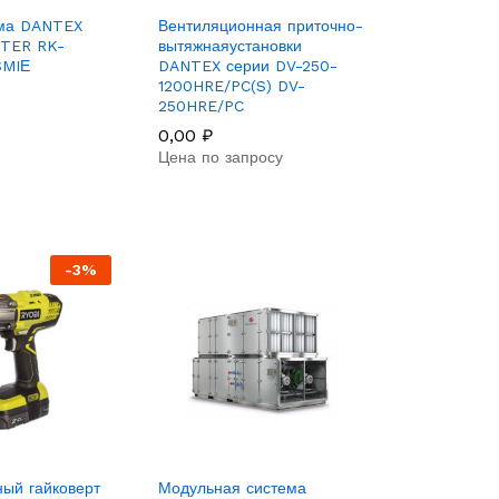
ема DANTEX
Вентиляционная приточно-
TER RK-
вытяжнаяустановки
SMIЕ
DANTEX серии DV-250-
1200HRE/PC(S) DV-
250HRE/PC
0,00
₽
Цена по запросу
-
3
%
ный гайковерт
Модульная система