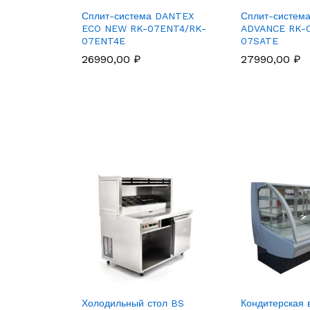
Сплит-система DANTEX
Сплит-систем
ECO NEW RK-07ENT4/RK-
ADVANCE RK-
07ENT4E
07SATE
26990,00
₽
27990,00
₽
Холодильный стол BS
Кондитерская 