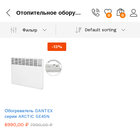
Отопительное оборудование
0
0
Default sorting
Фильтр
-
13
%
Обогреватель DANTEX
серии ARCTIC SE45N
6990,00
₽
7990,00
₽