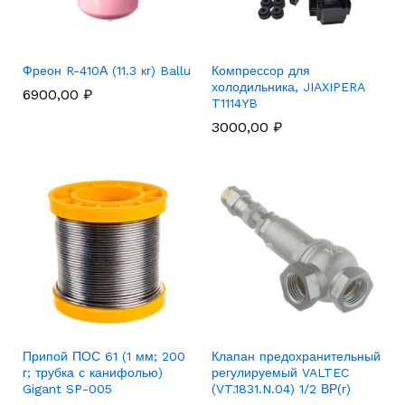
Фреон R-410А (11.3 кг) Ballu
Компрессор для
холодильника, JIAXIPERA
6900,00
₽
T1114YB
3000,00
₽
Припой ПОС 61 (1 мм; 200
Клапан предохранительный
г; трубка с канифолью)
регулируемый VALTEC
Gigant SP-005
(VT.1831.N.04) 1/2 ВР(г)