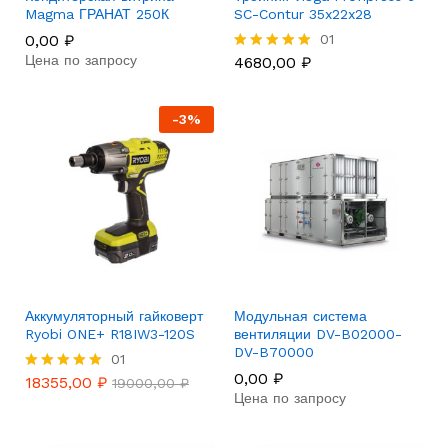
Magma ГРАНАТ 250К
SC-Contur 35x22x28
0,00
₽
01
Цена по запросу
4680,00
₽
Rated
5.00
out of 5
-
3
%
Аккумуляторный гайковерт
Модульная система
Ryobi ONE+ R18IW3-120S
вентиляции DV-B02000-
DV-B70000
01
0,00
₽
18355,00
₽
Rated
19000,00
₽
Цена по запросу
5.00
out of 5