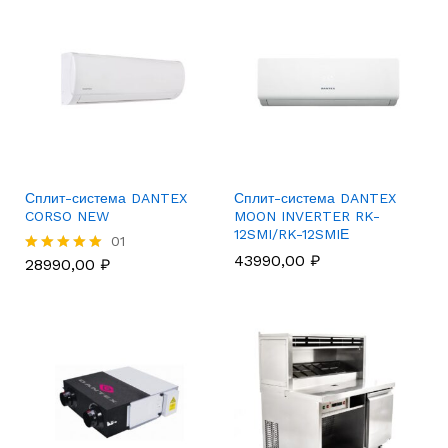
Сплит-система DANTEX
Сплит-система DANTEX
CORSO NEW
MOON INVERTER RK-
12SMI/RK-12SMIЕ
01
43990,00
₽
28990,00
₽
Rated
5.00
out of 5