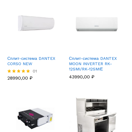
Сплит-система DANTEX
Сплит-система DANTEX
CORSO NEW
MOON INVERTER RK-
12SMI/RK-12SMIЕ
01
43990,00
₽
28990,00
₽
Rated
5.00
out of 5