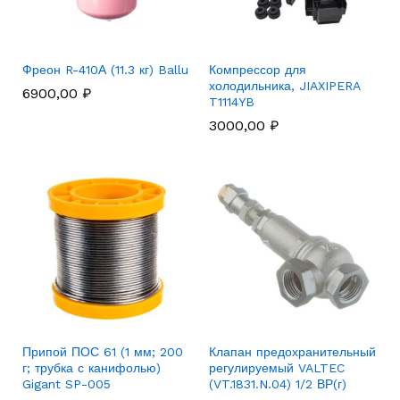
Фреон R-410А (11.3 кг) Ballu
Компрессор для
холодильника, JIAXIPERA
6900,00
₽
T1114YB
3000,00
₽
Припой ПОС 61 (1 мм; 200
Клапан предохранительный
г; трубка с канифолью)
регулируемый VALTEC
Gigant SP-005
(VT.1831.N.04) 1/2 ВР(г)