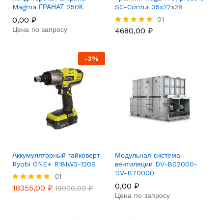
Magma ГРАНАТ 250К
SC-Contur 35x22x28
0,00
₽
01
Цена по запросу
4680,00
₽
Rated
5.00
out of 5
-
3
%
Аккумуляторный гайковерт
Модульная система
Ryobi ONE+ R18IW3-120S
вентиляции DV-B02000-
DV-B70000
01
0,00
₽
18355,00
₽
Rated
19000,00
₽
Цена по запросу
5.00
out of 5