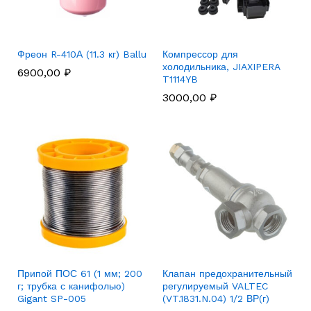
Фреон R-410А (11.3 кг) Ballu
Компрессор для
холодильника, JIAXIPERA
6900,00
₽
T1114YB
3000,00
₽
Припой ПОС 61 (1 мм; 200
Клапан предохранительный
г; трубка с канифолью)
регулируемый VALTEC
Gigant SP-005
(VT.1831.N.04) 1/2 ВР(г)