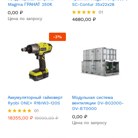
Magma ГРАНАТ 250К
SC-Contur 35x22x28
0,00
₽
01
Цена по запросу
4680,00
₽
Rated
5.00
out of 5
-
3
%
Аккумуляторный гайковерт
Модульная система
Ryobi ONE+ R18IW3-120S
вентиляции DV-B02000-
DV-B70000
01
0,00
₽
18355,00
₽
Rated
19000,00
₽
Цена по запросу
5.00
out of 5