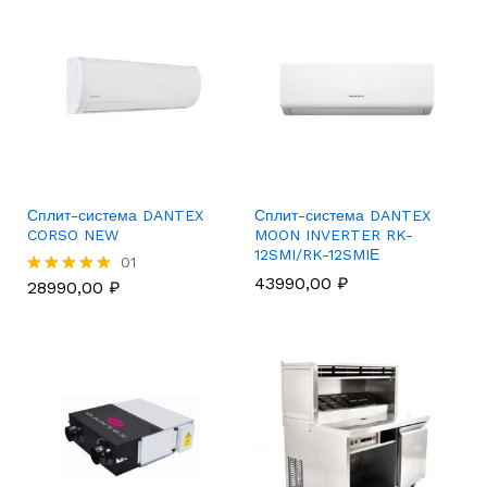
Сплит-система DANTEX
Сплит-система DANTEX
CORSO NEW
MOON INVERTER RK-
12SMI/RK-12SMIЕ
01
43990,00
₽
28990,00
₽
Rated
5.00
out of 5