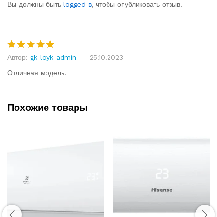
based on
Вы должны быть
logged в
, чтобы опубликовать отзыв.
customer
rating
Автор:
gk-loyk-admin
25.10.2023
Rated
5
out of 5
Отличная модель!
Похожие товары