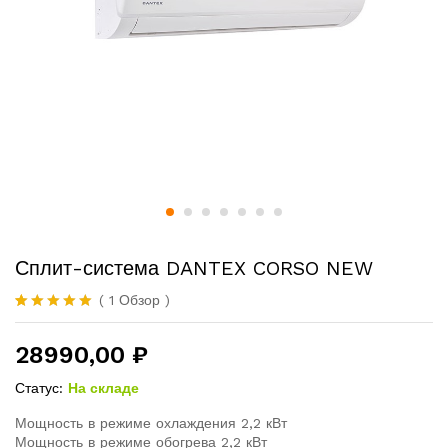
Сплит-система DANTEX CORSO NEW
(
1
Обзор
)
Rated
1
5.00
out of 5
28990,00
₽
based on
customer
rating
Статус:
На складе
Мощность в режиме охлаждения 2,2 кВт
Мощность в режиме обогрева 2,2 кВт