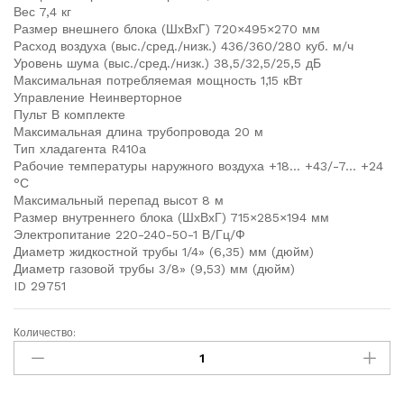
Вес 7,4 кг
Размер внешнего блока (ШхВхГ) 720×495×270 мм
Расход воздуха (выс./сред./низк.) 436/360/280 куб. м/ч
Уровень шума (выс./сред./низк.) 38,5/32,5/25,5 дБ
Максимальная потребляемая мощность 1,15 кВт
Управление Неинверторное
Пульт В комплекте
Максимальная длина трубопровода 20 м
Тип хладагента R410a
Рабочие температуры наружного воздуха +18… +43/-7… +24
°С
Максимальный перепад высот 8 м
Размер внутреннего блока (ШхВхГ) 715×285×194 мм
Электропитание 220-240-50-1 В/Гц/Ф
Диаметр жидкостной трубы 1/4» (6,35) мм (дюйм)
Диаметр газовой трубы 3/8» (9,53) мм (дюйм)
ID 29751
Количество: