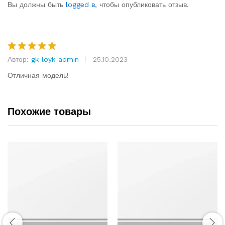
based on
Вы должны быть
logged в
, чтобы опубликовать отзыв.
customer
rating
Автор:
gk-loyk-admin
25.10.2023
Rated
5
out of 5
Отличная модель!
Похожие товары