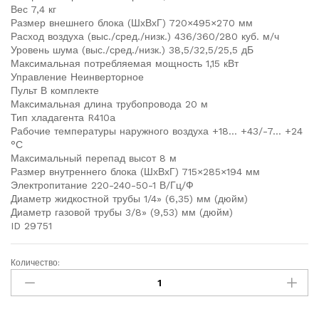
Вес 7,4 кг
Размер внешнего блока (ШхВхГ) 720×495×270 мм
Расход воздуха (выс./сред./низк.) 436/360/280 куб. м/ч
Уровень шума (выс./сред./низк.) 38,5/32,5/25,5 дБ
Максимальная потребляемая мощность 1,15 кВт
Управление Неинверторное
Пульт В комплекте
Максимальная длина трубопровода 20 м
Тип хладагента R410a
Рабочие температуры наружного воздуха +18… +43/-7… +24
°С
Максимальный перепад высот 8 м
Размер внутреннего блока (ШхВхГ) 715×285×194 мм
Электропитание 220-240-50-1 В/Гц/Ф
Диаметр жидкостной трубы 1/4» (6,35) мм (дюйм)
Диаметр газовой трубы 3/8» (9,53) мм (дюйм)
ID 29751
Количество: