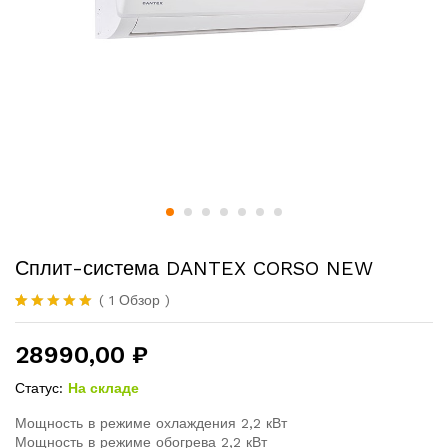
Сплит-система DANTEX CORSO NEW
(
1
Обзор
)
Rated
1
5.00
out of 5
28990,00
₽
based on
customer
rating
Статус:
На складе
Мощность в режиме охлаждения 2,2 кВт
Мощность в режиме обогрева 2,2 кВт