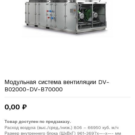
Модульная система вентиляции DV-
B02000-DV-B70000
0,00
₽
Товар доступен по предзаказу.
Расход воздуха (выс./сред./низк.) 806 – 66950 куб. м/ч
Размер внутреннего блока (ШхВхГ) 961-3697х—-х—- мм