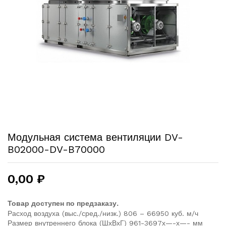
Модульная система вентиляции DV-
B02000-DV-B70000
0,00
₽
Товар доступен по предзаказу.
Расход воздуха (выс./сред./низк.) 806 – 66950 куб. м/ч
Размер внутреннего блока (ШхВхГ) 961-3697х—-х—- мм