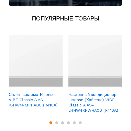
ПОПУЛЯРНЫЕ ТОВАРЫ
С
Z
Сплит-система Hisense
Настенный кондиционер
VIBE Classic A AS-
Hisense (Хайсенс) VIBE
18HW4RMPHA00 (R410А)
Classic A AS-
24HW4RFWHA00 (R410А)