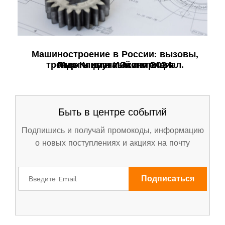
Машиностроение в России: вызовы,
тренды и научный потенциал.
Льготы для Инжиниринга
Мир Климата Экспо 2024
Быть в центре событий
Подпишись и получай промокоды, информацию
о новых поступлениях и акциях на почту