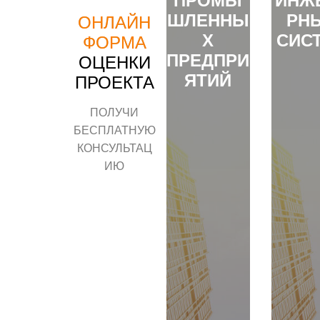
ПРОМЫ
ИНЖ
ШЛЕННЫ
РН
ОНЛАЙН
Х
СИС
ФОРМА
ПРЕДПРИ
ОЦЕНКИ
ЯТИЙ
ПРОЕКТА
ПОЛУЧИ
БЕСПЛАТНУЮ
КОНСУЛЬТАЦ
ИЮ