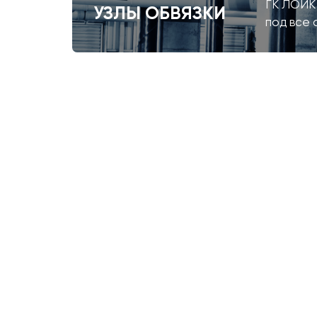
ГК ЛОЙК 
УЗЛЫ ОБВЯЗКИ
под все 
-
13
%
Дренажный
Обогреватель
Анкер-
насос
DANTEX
шуруп
Вихрь
серии
для
ДН-1100Н
ARCTIC
бетона
68/2/5
SE45N
Tecfi
10×80/10
6590,00
6990,00
₽
₽
7990,00
₽
185,00
₽