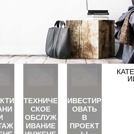
КАТ
И
КТИ
ТЕХНИЧЕ
ИВЕСТИР
АНИ
СКОЕ
ОВАТЬ
И
ОБСЛУЖ
В
ТАЖ
ИВАНИЕ
ПРОЕКТ