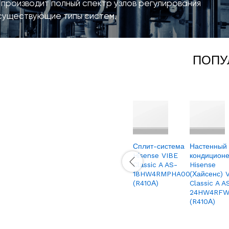
производит полный спектр узлов регулирования
существующие типы систем.
ПОПУ
Масло для
Кронштейн
Сплит-система
Настенный
кондиционеров
MFK-
Hisense VIBE
кондицион
0,25л LIQUI
TORG
Classic A AS-
Hisense
MOLY PAG
К-450
18HW4RMPHA00
(Хайсенс) 
Klimaanlagenoil
(R410А)
Classic A A
900,00
₽
100 4089
24HW4RFW
(R410А)
1600,00
₽