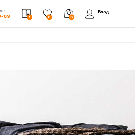
зи:
Вход
0-09
1
0
0