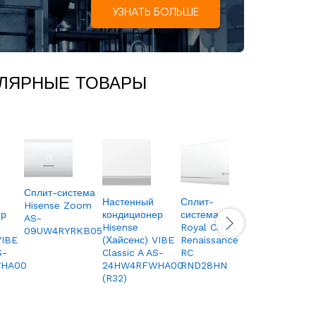
УЗНАТЬ БОЛЬШЕ
ЛЯРНЫЕ ТОВАРЫ
Сплит-система
Настенный
Сплит-
Сплит-
Hisense Zoom
ер
кондиционер
система
система
AS-
Hisense
Royal Clima
Royal
09UW4RYRKB05
VIBE
(Хайсенс) VIBE
Renaissance
Clima
S-
Classic A AS-
RC
Pandora
HA00
24HW4RFWHA00
RND28HN
RC-
(R32)
PD55HN