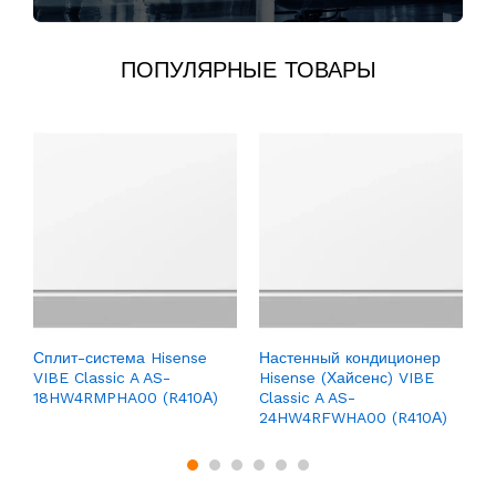
ПОПУЛЯРНЫЕ ТОВАРЫ
С
Z
Сплит-система Hisense
Настенный кондиционер
VIBE Classic A AS-
Hisense (Хайсенс) VIBE
18HW4RMPHA00 (R410А)
Classic A AS-
24HW4RFWHA00 (R410А)