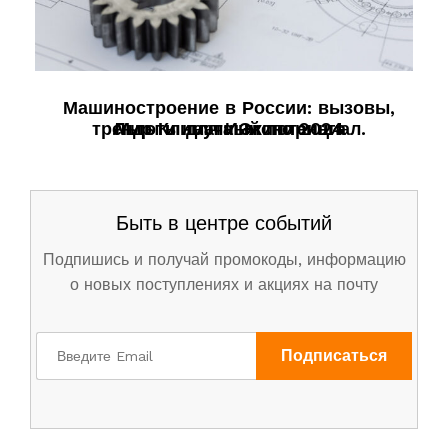
Машиностроение в России: вызовы,
тренды и научный потенциал.
Льготы для Инжиниринга
Мир Климата Экспо 2024
Быть в центре событий
Подпишись и получай промокоды, информацию
о новых поступлениях и акциях на почту