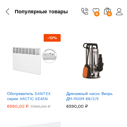
Популярные товары
0
0
-
13
%
Обогреватель DANTEX
Дренажный насос Вихрь
серии ARCTIC SE45N
ДН-1100Н 68/2/5
6990,00
₽
6590,00
₽
7990,00
₽