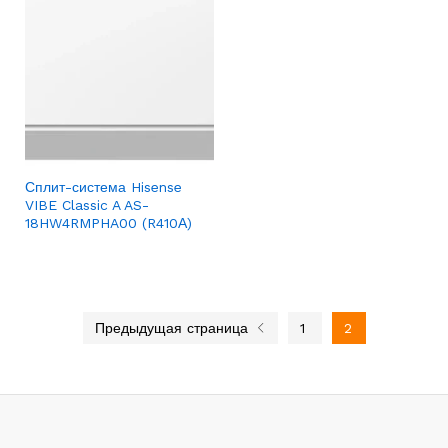
Сплит-система Hisense
VIBE Classic A AS-
18HW4RMPHA00 (R410А)
Предыдущая страница
1
2