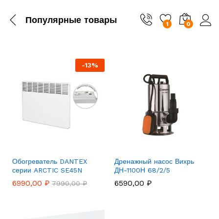
Популярные товары
1
0
-
13
%
Обогреватель DANTEX
Дренажный насос Вихрь
серии ARCTIC SE45N
ДН-1100Н 68/2/5
6990,00
₽
6590,00
₽
7990,00
₽