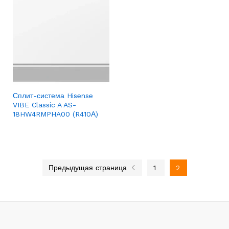
Сплит-система Hisense
VIBE Classic A AS-
18HW4RMPHA00 (R410А)
Предыдущая страница
1
2