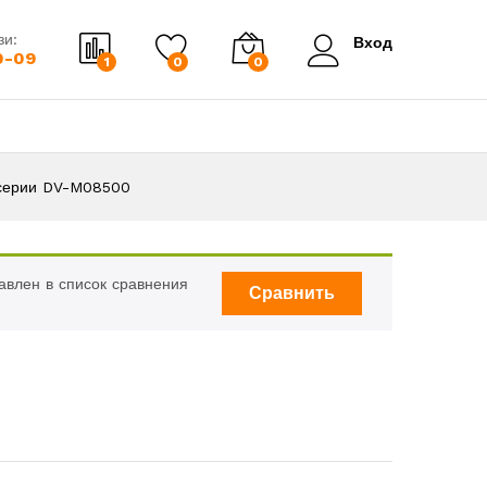
зи:
Вход
0-09
1
0
0
 серии DV-M08500
влен в список сравнения
Сравнить