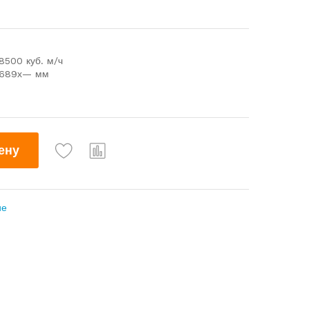
8500 куб. м/ч
0х689х— мм
ену
ие