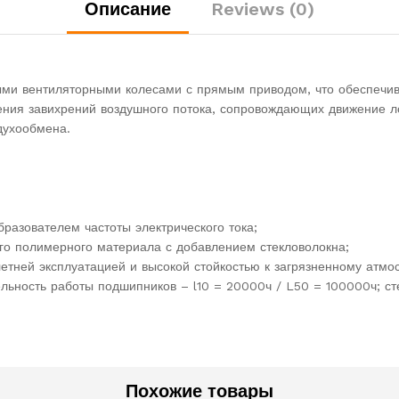
Описание
Reviews (0)
и вентиляторными колесами с прямым приводом, что обеспечива
ения завихрений воздушного потока, сопровождающих движение ло
духообмена.
бразователем частоты электрического тока;
ого полимерного материала с добавлением стекловолокна;
етней эксплуатацией и высокой стойкостью к загрязненному атмо
льность работы подшипников – l10 = 20000ч / L50 = 100000ч; ст
Похожие товары