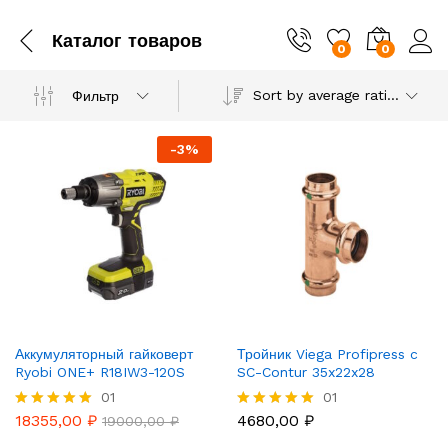
Каталог товаров
0
0
Sort by average rating
Фильтр
-
3
%
Аккумуляторный гайковерт
Тройник Viega Profipress c
Ryobi ONE+ R18IW3-120S
SC-Contur 35x22x28
01
01
18355,00
₽
4680,00
₽
Rated
19000,00
₽
Rated
5.00
5.00