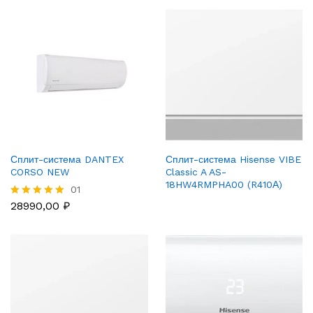
out of 5
out of 5
Сплит-система DANTEX
Сплит-система Hisense VIBE
CORSO NEW
Classic A AS-
18HW4RMPHA00 (R410А)
01
28990,00
₽
Rated
5.00
out of 5