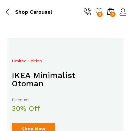
Shop Carousel
0
0
Limited Edition
Mega Sale Nov 2017
IKEA Minimalist
Double Combo With
Otoman
The Body Shop
Discount
Sale up to
30% Off
50% Off
Shop Now
Shop Now