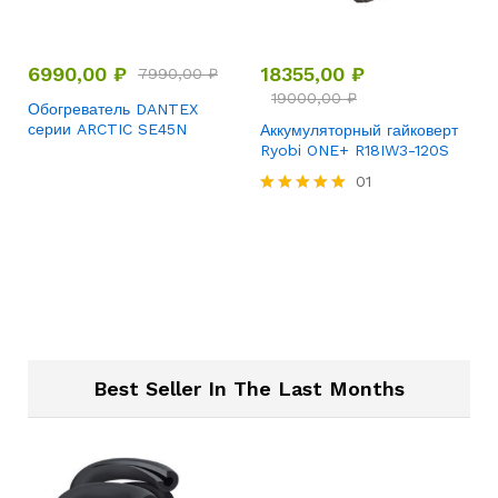
6990,00
₽
18355,00
₽
7990,00
₽
19000,00
₽
Обогреватель DANTEX
серии ARCTIC SE45N
Аккумуляторный гайковерт
Ryobi ONE+ R18IW3-120S
01
Rated
5.00
out of 5
Best Seller In The Last Months