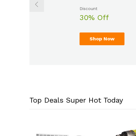
Discount
Sale up to
30% Off
50% Off
Shop Now
Shop Now
Top Deals Super Hot Today