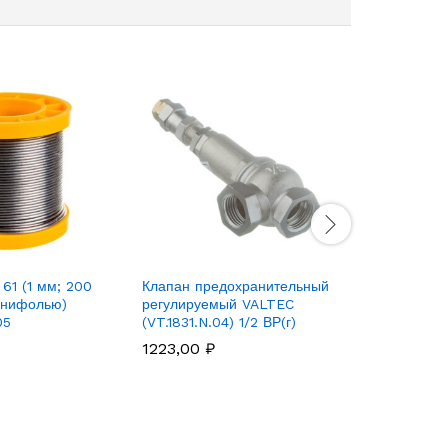
Сплит-сист
Zoom AS-
61 (1 мм; 200
Клапан предохранительный
канифолью)
регулируемый VALTEC
05
(VT.1831.N.04) 1/2 ВР(г)
1223,00
₽