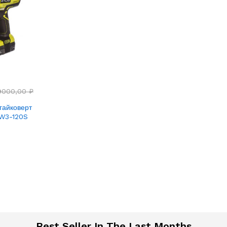
9000,00
₽
гайковерт
IW3-120S
Best Seller In The Last Months