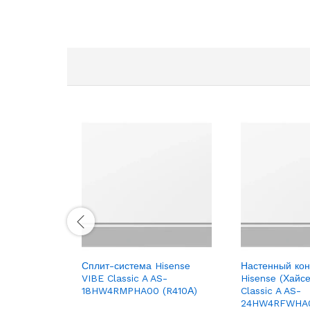
-TORG
Сплит-система Hisense
Настенный ко
VIBE Classic A AS-
Hisense (Хайс
18HW4RMPHA00 (R410А)
Classic A AS-
24HW4RFWHA0