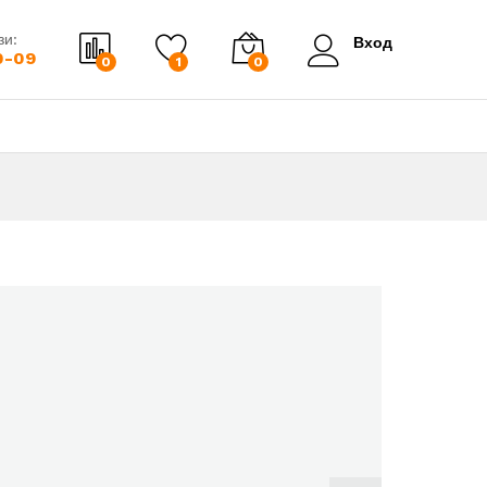
зи:
Вход
0-09
0
1
0