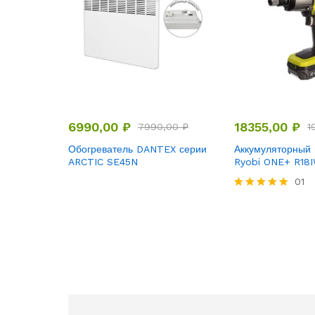
6990,00
₽
18355,00
₽
7990,00
₽
1
Обогреватель DANTEX серии
Аккумуляторный 
ARCTIC SE45N
Ryobi ONE+ R18
01
Rated
5.00
out of 5