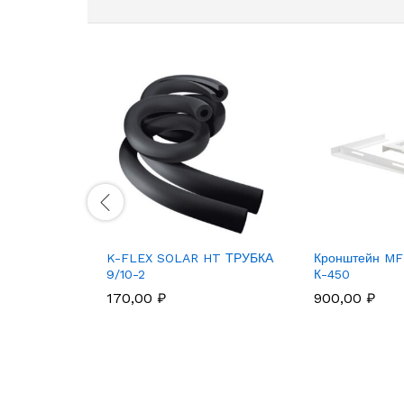
иционеров
K-FLEX SOLAR HT ТРУБКА
Кронштейн M
LY PAG
9/10-2
К-450
 100 4089
170,00
₽
900,00
₽