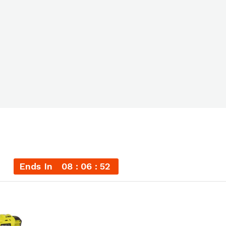
Ends In
08
06
51