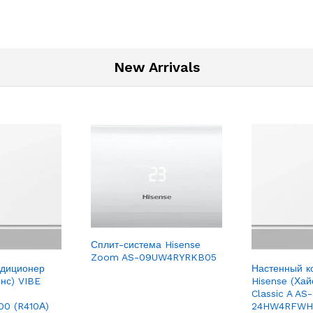
New Arrivals
Сплит-система Hisense
Zoom AS-09UW4RYRKB05
ндиционер
Настенный к
енс) VIBE
Hisense (Хай
Classic A AS-
0 (R410А)
24HW4RFWHA