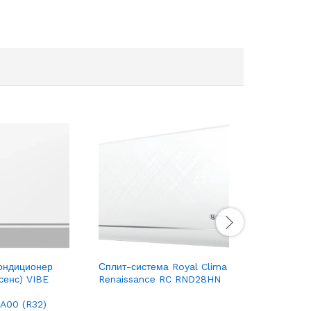
ондиционер
Сплит-система Royal Clima
Сплит-сист
сенс) VIBE
Renaissance RC RND28HN
Pandora R
00 (R32)