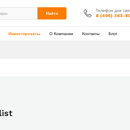
Телефон для свя
Найти
8 (495) 363-8
Инвестпроекты
О Компании
Контакты
Блог
ist
bo With
hop