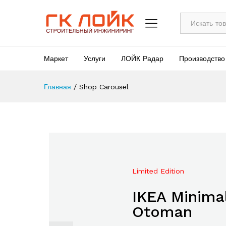
Все
Маркет
Услуги
ЛОЙК Радар
Производство
Главная
/
Shop Carousel
Limited Edition
Mega Sale Nov 2017
IKEA Minimal
Double Com
Otoman
The Body S