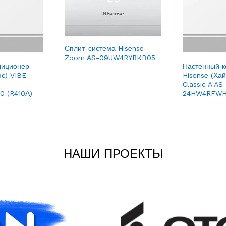
Сплит-система Hisense
Zoom AS-09UW4RYRKB05
диционер
Настенный к
нс) VIBE
Hisense (Ха
Classic A AS
 (R410А)
24HW4RFWH
НАШИ ПРОЕКТЫ