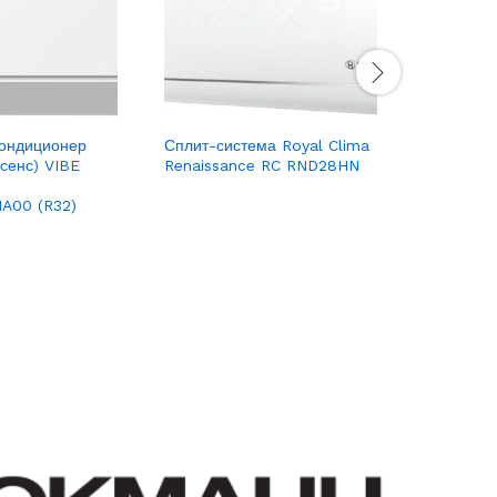
ондиционер
Сплит-система Royal Clima
Сплит-си
йсенс) VIBE
Renaissance RC RND28HN
Pandora
-
A00 (R32)