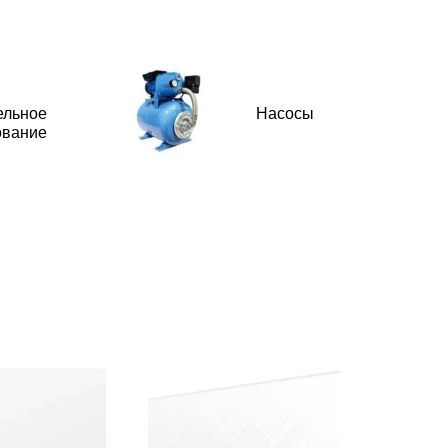
ельное
Насосы
ование