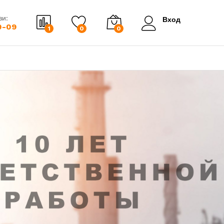
зи:
Вход
0-09
1
0
0