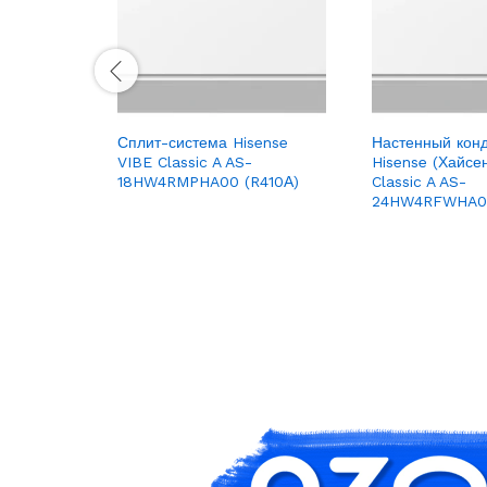
TORG
Сплит-система Hisense
Настенный кон
VIBE Classic A AS-
Hisense (Хайсе
18HW4RMPHA00 (R410А)
Classic A AS-
24HW4RFWHA00