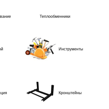
ование
Теплообменники
ой
Инструменты
яция
Кронштейны