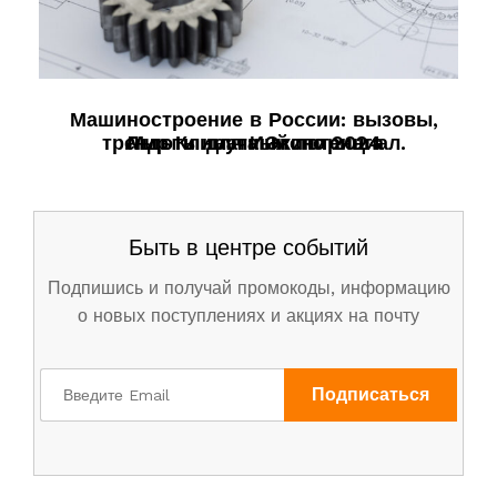
Машиностроение в России: вызовы,
тренды и научный потенциал.
Льготы для Инжиниринга
Мир Климата Экспо 2024
Быть в центре событий
Подпишись и получай промокоды, информацию
о новых поступлениях и акциях на почту