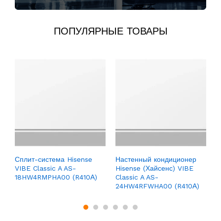
ПОПУЛЯРНЫЕ ТОВАРЫ
С
Z
Сплит-система Hisense
Настенный кондиционер
VIBE Classic A AS-
Hisense (Хайсенс) VIBE
18HW4RMPHA00 (R410А)
Classic A AS-
24HW4RFWHA00 (R410А)