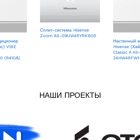
Сплит-система Hisense
Zoom AS-09UW4RYRKB05
диционер
Настенный к
нс) VIBE
Hisense (Ха
Classic A AS
 (R410А)
24HW4RFWH
НАШИ ПРОЕКТЫ