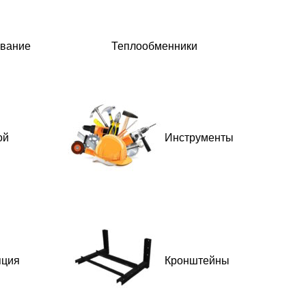
ование
Теплообменники
ой
Инструменты
яция
Кронштейны