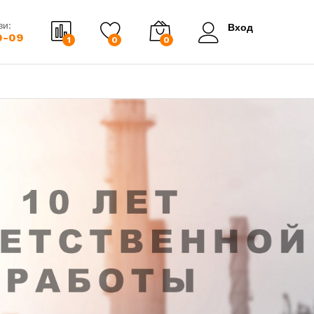
зи:
Вход
0-09
1
0
0