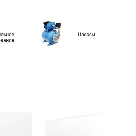
ельное
Насосы
ование