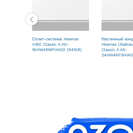
TORG
Сплит-система Hisense
Настенный кон
VIBE Classic A AS-
Hisense (Хайсе
18HW4RMPHA00 (R410А)
Classic A AS-
24HW4RFWHA00