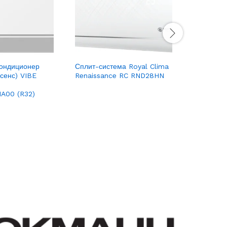
ондиционер
Сплит-система Royal Clima
Сплит-си
йсенс) VIBE
Renaissance RC RND28HN
Pandora
-
A00 (R32)