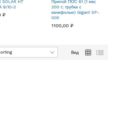
X SOLAR HT
Припой ПОС 61 (1 мм;
Сплит-с
 9/10-2
200 г; трубка с
VIBE Cla
канифолью) Gigant SP-
18HW4R
0
0
₽
₽
005
1100,00
1100,00
₽
₽
orting
Вид