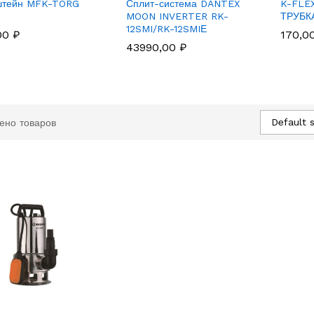
штейн MFK-TORG
Сплит-система DANTEX
K-FLE
MOON INVERTER RK-
ТРУБКА
12SMI/RK-12SMIЕ
00
00
₽
₽
170,0
170,0
43990,00
43990,00
₽
₽
Default s
ено товаров