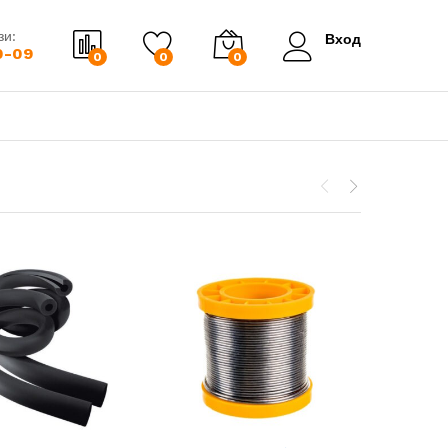
зи:
Вход
0-09
0
0
0