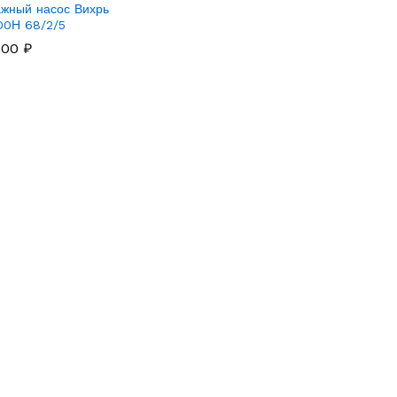
жный насос Вихрь
00Н 68/2/5
,00
,00
₽
₽