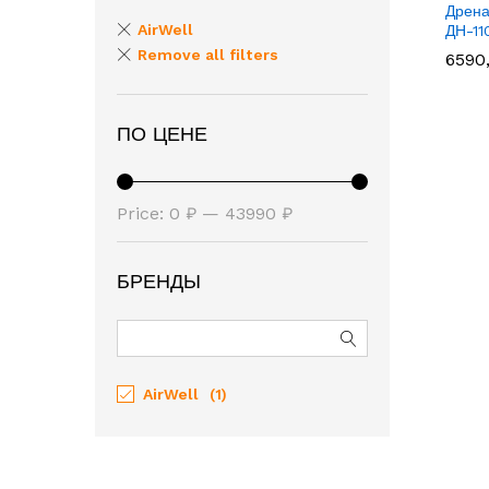
Дрена
AirWell
ДН-11
Remove all filters
6590
6590
ПО ЦЕНЕ
Price:
0 ₽
—
43990 ₽
БРЕНДЫ
AirWell
(1)