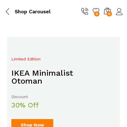
Shop Carousel
0
0
Limited Edition
Mega Sale Nov 2017
IKEA Minimalist
Double Combo With
Otoman
The Body Shop
Discount
Sale up to
30% Off
50% Off
Shop Now
Shop Now