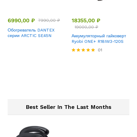
6990,00
₽
18355,00
₽
7990,00
₽
19000,00
₽
Обогреватель DANTEX
серии ARCTIC SE45N
Аккумуляторный гайковерт
Ryobi ONE+ R18IW3-120S
01
Rated
5.00
out of 5
Best Seller In The Last Months