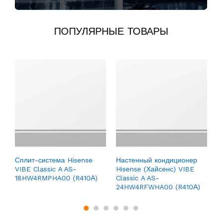
ПОПУЛЯРНЫЕ ТОВАРЫ
С
Z
Сплит-система Hisense
Настенный кондиционер
VIBE Classic A AS-
Hisense (Хайсенс) VIBE
18HW4RMPHA00 (R410А)
Classic A AS-
24HW4RFWHA00 (R410А)