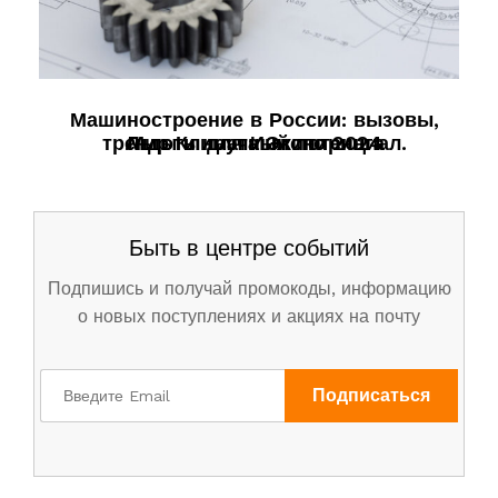
Машиностроение в России: вызовы,
тренды и научный потенциал.
Льготы для Инжиниринга
Мир Климата Экспо 2024
Быть в центре событий
Подпишись и получай промокоды, информацию
о новых поступлениях и акциях на почту